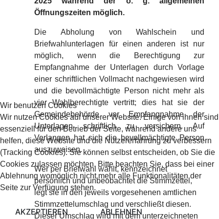
2025 während der o. g. allgemeinen
Öffnungszeiten möglich.
Die Abholung von Wahlschein und
Briefwahlunterlagen für einen anderen ist nur
möglich, wenn die Berechtigung zur
Empfangnahme der Unterlagen durch Vorlage
einer schriftlichen Vollmacht nachgewiesen wird
und die bevollmächtigte Person nicht mehr als
vier Wahlberechtigte vertritt; dies hat sie der
Wir benutzen Cookies
Gemeindebehörde vor Empfangnahme der
Wir nutzen Cookies auf unserer Website. Einige von ihnen sind
Unterlagen schriftlich zu versichern. Auf
essenziell für den Betrieb der Seite, während andere uns
Verlangen hat sich die bevollmächtigte Person
helfen, diese Website und die Nutzererfahrung zu verbessern
auszuweisen.
(Tracking Cookies). Sie können selbst entscheiden, ob Sie die
Cookies zulassen möchten. Bitte beachten Sie, dass bei einer
Wer per Briefwahl wählt, kennzeichnet
Ablehnung womöglich nicht mehr alle Funktionalitäten der
persönlich und unbeobachtet die Stimmzettel,
Seite zur Verfügung stehen.
legt sie in den jeweils vorgesehenen amtlichen
Stimmzettelumschlag und verschließt diesen.
AKZEPTIEREN
ABLEHNEN
Dieser Umschlag wird mit dem unterzeichneten