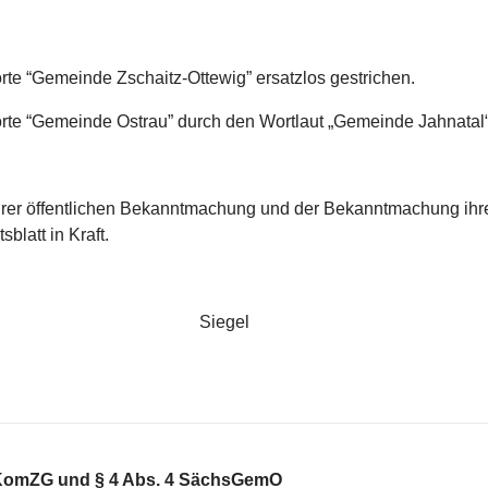
orte “Gemeinde Zschaitz-Ottewig” ersatzlos gestrichen.
orte “Gemeinde Ostrau” durch den Wortlaut „Gemeinde Jahnatal“ 
 ihrer öffentlichen Bekanntmachung und der Bekanntmachung ih
latt in Kraft.
eln Jahnatal Siegel
chsKomZG und § 4 Abs. 4 SächsGemO