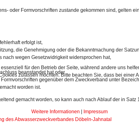
rens- oder Formvorschriften zustande gekommen sind, gelten ei
hlerhaft erfolgt ist,
r Sitzung, die Genehmigung oder die Bekanntmachung der Satzun
 nach wegen Gesetzwidrigkeit widersprochen hat,
 essenziell für den Betrieb der Seite, während andere uns helf
schluss beanstandet hat oder
 Cookies zulassen möchten. Bitte beachten Sie, dass bei einer 
er Formvorschriften gegenüber dem Zweckverband unter Bezeich
gemacht worden ist.
4 geltend gemacht worden, so kann auch nach Ablauf der in Satz
Weitere Informationen
|
Impressum
zung des Abwasserzweckverbandes Döbeln-Jahnatal