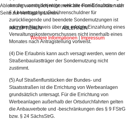
werden, wenn derjenige, welcher eine Erlaubnis nach
Ablehnung womöglich nicht mehr alle Funktionalitäten der
§ 4 beantragt hat, Gebührenschuldner für
Seite zur Verfügung stehen.
zurückliegende und beendete Sondernutzungen ist
oder den Nachweis über die erfolgte Einzahlung eines
AKZEPTIEREN
ABLEHNEN
Verwaltungskostenvorschusses nicht innerhalb eines
Weitere Informationen
|
Impressum
Monates nach Antragstellung vorweist.
(4) Die Erlaubnis kann auch versagt werden, wenn der
Straßenbaulastträger der Sondernutzung nicht
zustimmt.
(5) Auf Straßenflurstücken der Bundes- und
Staatsstraßen ist die Errichtung von Werbeanlagen
grundsätzlich untersagt. Für die Errichtung von
Werbeanlagen außerhalb der Ortsdurchfahrten gelten
die Anbauverbote und -beschränkungen des § 9 FStrG
bzw. § 24 SächsStrG.