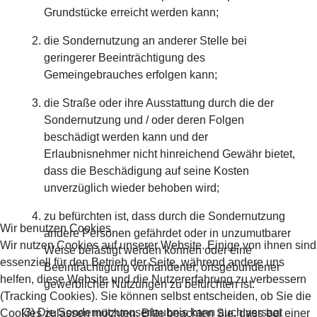
Grundstücke erreicht werden kann;
die Sondernutzung an anderer Stelle bei
geringerer Beeinträchtigung des
Gemeingebrauches erfolgen kann;
die Straße oder ihre Ausstattung durch die der
Sondernutzung und / oder deren Folgen
beschädigt werden kann und der
Erlaubnisnehmer nicht hinreichend Gewähr bietet,
dass die Beschädigung auf seine Kosten
unverzüglich wieder behoben wird;
zu befürchten ist, dass durch die Sondernutzung
Wir benutzen Cookies
andere Personen gefährdet oder in unzumutbarer
Wir nutzen Cookies auf unserer Website. Einige von ihnen sind
Weise belästigt werden können oder eine
essenziell für den Betrieb der Seite, während andere uns
Beeinträchtigung vorhandener, ortsgebundener
helfen, diese Website und die Nutzererfahrung zu verbessern
gewerblicher Nutzungen zu befürchten ist.
(Tracking Cookies). Sie können selbst entscheiden, ob Sie die
(3) Die Sondernutzungserlaubnis kann auch versagt
Cookies zulassen möchten. Bitte beachten Sie, dass bei einer