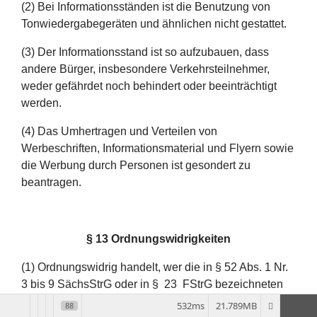
(2) Bei Informationsständen ist die Benutzung von
Tonwiedergabegeräten und ähnlichen nicht gestattet.
(3) Der Informationsstand ist so aufzubauen, dass
andere Bürger, insbesondere Verkehrsteilnehmer,
weder gefährdet noch behindert oder beeinträchtigt
werden.
(4) Das Umhertragen und Verteilen von
Werbeschriften, Informationsmaterial und Flyern sowie
die Werbung durch Personen ist gesondert zu
beantragen.
§ 13 Ordnungswidrigkeiten
(1)
Ordnungswidrig handelt, wer die in § 52 Abs. 1 Nr.
3 bis 9 SächsStrG oder in § 23 FStrG bezeichneten
Tatbestände erfüllt, unter anderem:
532ms
21.789MB
88