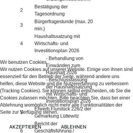
Bestätigung der
2
Tagesordnung
Bürgerfragestunde (max. 20
3
min.)
Haushaltssatzung mit
4
Wirtschafts- und
Investitionsplan 2026
- Behandlung von
Wir benutzen Cookies
Einwänden zum
Wir nutzen Cookies auf unserer Website. Einige von ihnen sind
Haushalt 2026
essenziell für den Betrieb der Seite, während andere uns
- Beschlussfassung
helfen, diese Website und die Nutzererfahrung zu verbessern
der Haushaltssatzung
(Tracking Cookies). Sie können selbst entscheiden, ob Sie die
mit Wirtschafts- und
Cookies zulassen möchten. Bitte beachten Sie, dass bei einer
Investitionsplan 2026
Ablehnung womöglich nicht mehr alle Funktionalitäten der
Erwerb Flurstück 226/2 der
Seite zur Verfügung stehen.
5
Gemarkung Lüttewitz
Bericht der
AKZEPTIEREN
ABLEHNEN
6
Geschäftsführung /