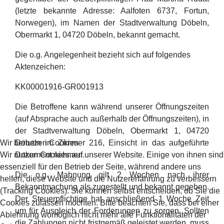
(letzte bekannte Adresse: Aalfoten 6737, Fortun,
Norwegen), im Namen der Stadtverwaltung Döbeln,
Obermarkt 1, 04720 Döbeln, bekannt gemacht.
Die o.g. Angelegenheit bezieht sich auf folgendes
Aktenzeichen:
KK00001916-GR001913
Die Betroffene kann während unserer Öffnungszeiten
(auf Absprache auch außerhalb der Öffnungszeiten), in
der Stadtverwaltung Döbeln, Obermarkt 1, 04720
Wir benutzen Cookies
Döbeln im Zimmer 216, Einsicht in das aufgeführte
Wir nutzen Cookies auf unserer Website. Einige von ihnen sind
Dokument nehmen.
essenziell für den Betrieb der Seite, während andere uns
Die o.g. Mahnung gilt 2 Wochen nach ihrer
helfen, diese Website und die Nutzererfahrung zu verbessern
Bekanntmachung als zugestellt und bekannt gegeben.
(Tracking Cookies). Sie können selbst entscheiden, ob Sie die
Der Steuerpflichtige hat anschließend 1 Woche Zeit
Cookies zulassen möchten. Bitte beachten Sie, dass bei einer
um für Ausgleich der Forderungen zu sorgen. Sollten
Ablehnung womöglich nicht mehr alle Funktionalitäten der
die Zahlungen nicht fristgemäß geleistet werden, muss