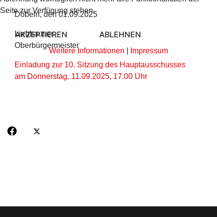
Seite zur Verfügung stehen.
Döbeln, den 01.09.2025
AKZEPTIEREN
ABLEHNEN
Liebhauser
Oberbürgermeister
Weitere Informationen
|
Impressum
Einladung zur 10. Sitzung des Hauptausschusses
am Donnerstag, 11.09.2025, 17.00 Uhr