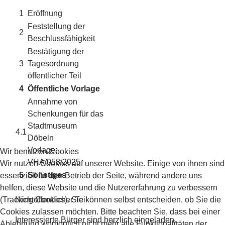
1
Eröffnung
Feststellung der
2
Beschlussfähigkeit
Bestätigung der
3
Tagesordnung
öffentlicher Teil
4
Öffentliche Vorlage
Annahme von
Schenkungen für das
Stadtmuseum
4.1
Döbeln
Vorlage:
Wir benutzen Cookies
VHA/058/2025
Wir nutzen Cookies auf unserer Website. Einige von ihnen sind
5
Sonstiges
essenziell für den Betrieb der Seite, während andere uns
helfen, diese Website und die Nutzererfahrung zu verbessern
(Tracking Cookies). Sie können selbst entscheiden, ob Sie die
Nichtöffentlicher Teil
Cookies zulassen möchten. Bitte beachten Sie, dass bei einer
Interessierte Bürger sind herzlich eingeladen.
Ablehnung womöglich nicht mehr alle Funktionalitäten der