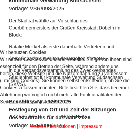
kommunale Verwaltung Südsachsen
Vorlage: VSR/098/2025
Der Stadtrat wählte auf Vorschlag des
Oberbürgermeisters der Großen Kreisstadt Döbeln im
Block:
Natalie Möckel als erste dauerhafte Vertreterin und
Wir benutzen Cookies
Andy Scharf als zweiten dauerhaften Vertreter
Wir nutzen Cookies auf unserer Website. Einige von ihnen sind
essenziell für den Betrieb der Seite, während andere uns
in die Verbandsversammlung des Zweckverbandes
helfen, diese Website und die Nutzererfahrung zu verbessern
Studieninstitut für kommunale Verwaltung Südsachsen
(Tracking Cookies). Sie können selbst entscheiden, ob Sie die
(SKVS).
Cookies zulassen möchten. Bitte beachten Sie, dass bei einer
Ablehnung womöglich nicht mehr alle Funktionalitäten der
Beschluss-Nr.: 92/9/2025
Seite zur Verfügung stehen.
Festlegung von Ort und Zeit der Sitzungen
AKZEPTIEREN
ABLEHNEN
des Stadtrates für das Jahr 2026
Vorlage: VSR/090/2025
Weitere Informationen
|
Impressum