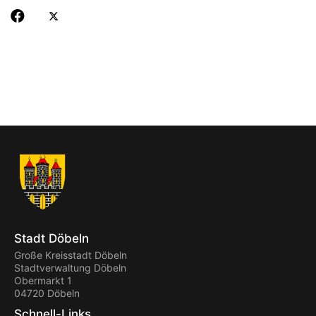
Stadt Döbeln
Große Kreisstadt Döbeln
Stadtverwaltung Döbeln
Obermarkt 1
04720 Döbeln
Schnell-Links