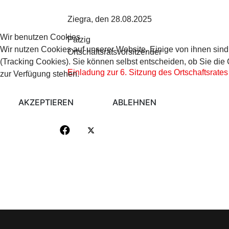
Ziegra, den 28.08.2025
Wir benutzen Cookies
Patzig
Wir nutzen Cookies auf unserer Website. Einige von ihnen sind
Ortschaftsratsvorsitzender
(Tracking Cookies). Sie können selbst entscheiden, ob Sie die
Einladung zur 6. Sitzung des Ortschaftsrate
zur Verfügung stehen.
AKZEPTIEREN
ABLEHNEN