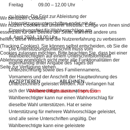
Freitag 09.00 – 12.00 Uhr
zu leisten. Die Frist zur Ableistung der
Wir benutzen Cookies
Unterstützungsunterschriften endet mit der
Wir nutzen Cookies auf unserer Website. Einige von ihnen sind
Einreichungsfrist für Wahlvorschläge am
essenziell für den Betrieb der Seite, während andere uns
4. April 2024, 18.00 Uhr.
helfen, diese Website und die Nutzererfahrung zu verbessern
(Tracking Cookies). Sie können selbst entscheiden, ob Sie die
Die Unterstützungsunterschrift muss vom
Cookies zulassen möchten. Bitte beachten Sie, dass bei einer
Wahlberechtigten auf einem Unterschriftsformblatt
Ablehnung womöglich nicht mehr alle Funktionalitäten der
eigenhändig unter Angabe des Tages der
Seite zur Verfügung stehen.
Unterzeichnung sowie des Familiennamens,
Vornamens und der Anschrift der Hauptwohnung des
AKZEPTIEREN
ABLEHNEN
Unterzeichners geleistet werden. Auf Verlangen hat
sich der Wahlberechtigte auszuweisen. Ein
Weitere Informationen
|
Impressum
Wahlberechtigter kann nur einen Wahlvorschlag für
dieselbe Wahl unterstützen. Hat er seine
Unterstützung für mehrere Wahlvorschläge geleistet,
sind alle seine Unterschriften ungültig. Der
Wahlberechtigte kann eine geleistete