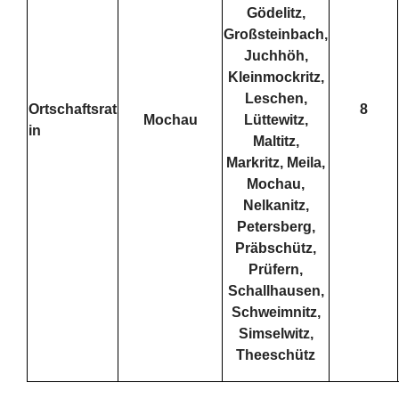
Gödelitz,
Großsteinbach,
Juchhöh,
Kleinmockritz,
Leschen,
Ortschaftsrat
8
Mochau
Lüttewitz,
in
Maltitz,
Markritz, Meila,
Mochau,
Nelkanitz,
Petersberg,
Präbschütz,
Prüfern,
Schallhausen,
Schweimnitz,
Simselwitz,
Theeschütz