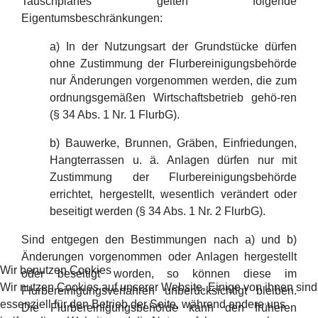
Tauschplanes gelten folgende
Eigentumsbeschränkungen:
a) In der Nutzungsart der Grundstücke dürfen
ohne Zustimmung der Flurbereinigungsbehörde
nur Änderungen vorgenommen werden, die zum
ordnungsgemäßen Wirtschaftsbetrieb gehö-ren
(§ 34 Abs. 1 Nr. 1 FlurbG).
b) Bauwerke, Brunnen, Gräben, Einfriedungen,
Hangterrassen u. ä. Anlagen dürfen nur mit
Zustimmung der Flurbereinigungsbehörde
errichtet, hergestellt, wesentlich verändert oder
beseitigt werden (§ 34 Abs. 1 Nr. 2 FlurbG).
Sind entgegen den Bestimmungen nach a) und b)
Änderungen vorgenommen oder Anlagen hergestellt
Wir benutzen Cookies
oder beseitigt worden, so können diese im
Wir nutzen Cookies auf unserer Website. Einige von ihnen sind
Flurbereinigungsverfahren unberücksichtigt bleiben.
essenziell für den Betrieb der Seite, während andere uns
Die Flurbereinigungsbehörde kann den früheren