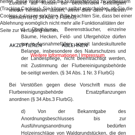
helfen, diese Website und die Nutzererfahrung zu verbessern
Zustand auf Kosten der betreffenden Beteiligten
(Tracking Cookies). Sie können selbst entscheiden, ob Sie die
wieder herstellen lassen, wenn dies dem Verfahren
Cookies zulassen möchten. Bitte beachten Sie, dass bei einer
dienlich ist (§ 34 Abs. 2 FlurbG).
Ablehnung womöglich nicht mehr alle Funktionalitäten der
c) Obstbäume, Beerensträucher, einzelne
Seite zur Verfügung stehen.
Bäume, Hecken, Feld- und Ufergehölze dürfen
nur in Ausnahmefällen, soweit landeskulturelle
AKZEPTIEREN
ABLEHNEN
Belange, insbesondere des Naturschutzes und
Weitere Informationen
|
Impressum
der Landespflege, nicht beeinträchtigt werden,
mit Zustimmung der Flurbereinigungsbehörde
be-seitigt werden. (§ 34 Abs. 1 Nr. 3 FlurbG)
Bei Verstößen gegen diese Vorschrift muss die
Flurbereinigungsbehörde Ersatzpflanzungen
anordnen (§ 34 Abs.3 FlurbG).
d) Von der Bekanntgabe des
Anordnungsbeschlusses bis zur
Ausführungsanordnung bedürfen
Holzeinschläge von Waldgrundstücken, die den