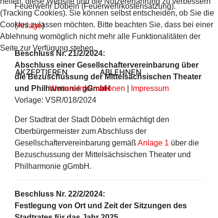
helfen, diese Website und die Nutzererfahrung zu verbessern
Feuerwehr Döbeln (Feuerwehrkostensatzung).
(Tracking Cookies). Sie können selbst entscheiden, ob Sie die
Cookies zulassen möchten. Bitte beachten Sie, dass bei einer
(
Anlage
)
Ablehnung womöglich nicht mehr alle Funktionalitäten der
Seite zur Verfügung stehen.
Beschluss Nr. 21/2/2024:
Abschluss einer Gesellschaftervereinbarung über
AKZEPTIEREN
ABLEHNEN
die Bezuschussung der Mittelsächsischen Theater
und Philharmonie gGmbH
Weitere Informationen
|
Impressum
Vorlage: VSR/018/2024
Der Stadtrat der Stadt Döbeln ermächtigt den
Oberbürgermeister zum Abschluss der
Gesellschaftervereinbarung gemäß
Anlage 1
über die
Bezuschussung der Mittelsächsischen Theater und
Philharmonie gGmbH.
Beschluss Nr. 22/2/2024:
Festlegung von Ort und Zeit der Sitzungen des
Stadtrates für das Jahr 2025