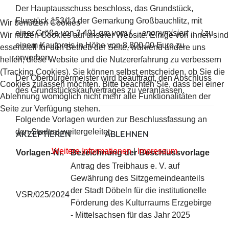
Der Hauptausschuss beschloss, das Grundstück,
Flurstück 153/13 der Gemarkung Großbauchlitz, mit
Wir benutzen Cookies
einer Größe von 3.491 qm vom
[… anonymisiert … ]
zu
Wir nutzen Cookies auf unserer Website. Einige von ihnen sind
einem Kaufpreis in Höhe von 8.800,00 Euro zu
essenziell für den Betrieb der Seite, während andere uns
erwerben.
helfen, diese Website und die Nutzererfahrung zu verbessern
(Tracking Cookies). Sie können selbst entscheiden, ob Sie die
Der Oberbürgermeister wird beauftragt, den Abschluss
Cookies zulassen möchten. Bitte beachten Sie, dass bei einer
des Grundstückskaufvertrages zu veranlassen.
Ablehnung womöglich nicht mehr alle Funktionalitäten der
Seite zur Verfügung stehen.
Folgende Vorlagen wurden zur Beschlussfassung an
den Stadtrat weitergeleitet:
AKZEPTIEREN
ABLEHNEN
Weitere Informationen
|
Impressum
Vorlagen-Nr.
Bezeichnung der Beschlussvorlage
Antrag des Treibhaus e. V. auf
Gewährung des Sitzgemeindeanteils
der Stadt Döbeln für die institutionelle
VSR/025/2024
Förderung des Kulturraums Erzgebirge
- Mittelsachsen für das Jahr 2025