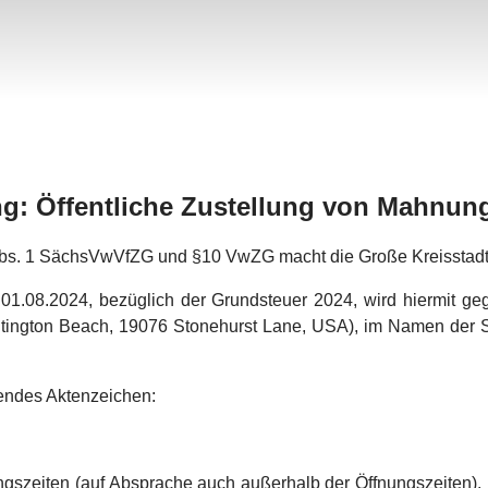
g: Öffentliche Zustellung von Mahnun
bs. 1 SächsVwVfZG und §10 VwZG macht die Große Kreisstadt
8.2024, bezüglich der Grundsteuer 2024, wird hiermit geg
ntington Beach, 19076 Stonehurst Lane, USA), im Namen der S
gendes Aktenzeichen:
gszeiten (auf Absprache auch außerhalb der Öffnungszeiten), 