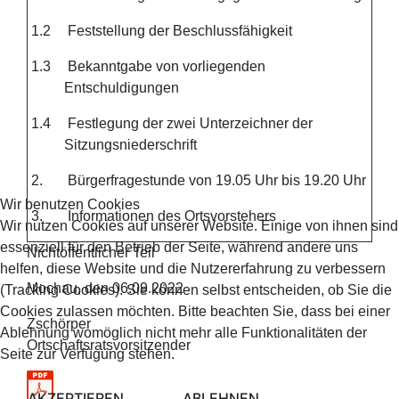
1.2
Feststellung der Beschlussfähigkeit
1.3
Bekanntgabe von vorliegenden
Entschuldigungen
1.4
Festlegung der zwei Unterzeichner der
Sitzungsniederschrift
2.
Bürgerfragestunde von 19.05 Uhr bis 19.20 Uhr
Wir benutzen Cookies
3.
Informationen des Ortsvorstehers
Wir nutzen Cookies auf unserer Website. Einige von ihnen sind
essenziell für den Betrieb der Seite, während andere uns
Nichtöffentlicher Teil
helfen, diese Website und die Nutzererfahrung zu verbessern
Mochau, den 06.09.2022
(Tracking Cookies). Sie können selbst entscheiden, ob Sie die
Cookies zulassen möchten. Bitte beachten Sie, dass bei einer
Zschörper
Ablehnung womöglich nicht mehr alle Funktionalitäten der
Ortschaftsratsvorsitzender
Seite zur Verfügung stehen.
AKZEPTIEREN
ABLEHNEN