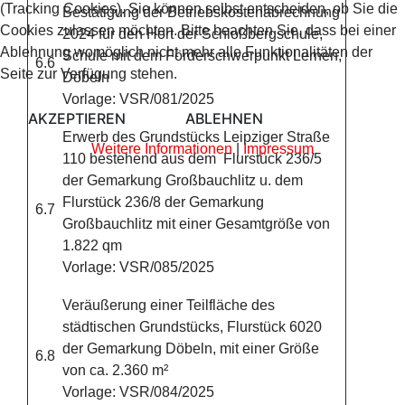
(Tracking Cookies). Sie können selbst entscheiden, ob Sie die
Bestätigung der Betriebskostenabrechnung
Cookies zulassen möchten. Bitte beachten Sie, dass bei einer
2024 für den Hort der Schloßbergschule,
Ablehnung womöglich nicht mehr alle Funktionalitäten der
Schule mit dem Förderschwerpunkt Lernen,
6.6
Seite zur Verfügung stehen.
Döbeln
Vorlage: VSR/081/2025
AKZEPTIEREN
ABLEHNEN
Erwerb des Grundstücks Leipziger Straße
Weitere Informationen
|
Impressum
110 bestehend aus dem Flurstück 236/5
der Gemarkung Großbauchlitz u. dem
Flurstück 236/8 der Gemarkung
6.7
Großbauchlitz mit einer Gesamtgröße von
1.822 qm
Vorlage: VSR/085/2025
Veräußerung einer Teilfläche des
städtischen Grundstücks, Flurstück 6020
der Gemarkung Döbeln, mit einer Größe
6.8
von ca. 2.360 m²
Vorlage: VSR/084/2025