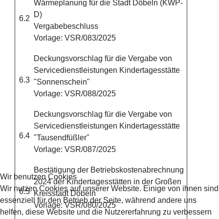
Wärmeplanung für die Stadt Döbeln (KWP-
D)
6.2
Vergabebeschluss
Vorlage: VSR/083/2025
Deckungsvorschlag für die Vergabe von
Servicedienstleistungen Kindertagesstätte
6.3
"Sonnenschein"
Vorlage: VSR/088/2025
Deckungsvorschlag für die Vergabe von
Servicedienstleistungen Kindertagesstätte
6.4
"Tausendfüßler"
Vorlage: VSR/087/2025
Bestätigung der Betriebskostenabrechnung
Wir benutzen Cookies
2024 der Kindertagesstätten in der Großen
Wir nutzen Cookies auf unserer Website. Einige von ihnen sind
6.5
Kreisstadt Döbeln
essenziell für den Betrieb der Seite, während andere uns
Vorlage: VSR/080/2025
helfen, diese Website und die Nutzererfahrung zu verbessern