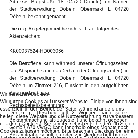
Adresse: Burgstraße 18, 04720 Döbeln), im Namen
der Stadtverwaltung Döbeln, Obermarkt 1, 04720
Döbeln, bekannt gemacht.
Die o. g. Angelegenheit bezieht sich auf folgendes
Aktenzeichen:
KK00037524-HD003066
Die Betroffene kann während unserer Öffnungszeiten
(auf Absprache auch außerhalb der Öffnungszeiten), in
der Stadtverwaltung Döbeln, Obermarkt 1, 04720
Döbeln im Zimmer 216, Einsicht in den aufgeführten
Bescheid nehmen.
Wir benutzen Cookies
Wir nutzen Cookies auf unserer Website. Einige von ihnen sind
Rechtsbehelfsbelehrung:
essenziell für den Betrieb der Seite, während andere uns
Der o. g. Bescheid gilt 2 Wochen nach seiner
helfen, diese Website und die Nutzererfahrung zu verbessern
Bekanntmachung als zugestellt und bekannt gegeben.
(Tracking Cookies). Sie können selbst entscheiden, ob Sie die
Gemäß §70 VwGO kann innerhalb eines Monats nach
Cookies zulassen möchten. Bitte beachten Sie, dass bei einer
Bekanntgabe schriftlich oder zur Niederschrift bei der