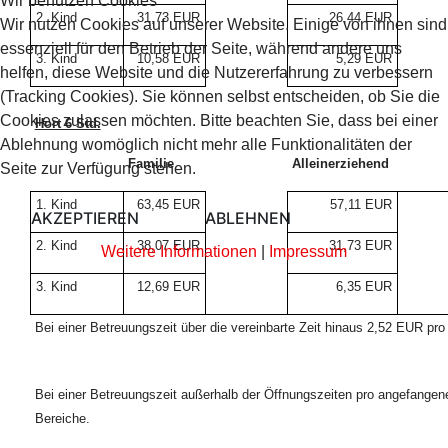
Wir benutzen Cookies
2. Kind
31,73 EUR
26,44 EUR
Wir nutzen Cookies auf unserer Website. Einige von ihnen sind
essenziell für den Betrieb der Seite, während andere uns
3. Kind
10,58 EUR
5,29 EUR
helfen, diese Website und die Nutzererfahrung zu verbessern
(Tracking Cookies). Sie können selbst entscheiden, ob Sie die
Cookies zulassen möchten. Bitte beachten Sie, dass bei einer
Hort 6 Std.
Ablehnung womöglich nicht mehr alle Funktionalitäten der
Familie
Alleinerziehend
Seite zur Verfügung stehen.
1. Kind
63,45 EUR
57,11 EUR
AKZEPTIEREN
ABLEHNEN
2. Kind
38,07 EUR
31,73 EUR
Weitere Informationen
|
Impressum
3. Kind
12,69 EUR
6,35 EUR
Bei einer Betreuungszeit über die vereinbarte Zeit hinaus 2,52 EUR pr
Bei einer Betreuungszeit außerhalb der Öffnungszeiten pro angefangene
Bereiche.