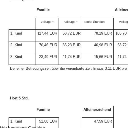
Familie
Alleine
volltags *
halbtags *
sechs Stunden
volltag
1. Kind
117,44 EUR
58,72 EUR
78,29 EUR
105,70
2. Kind
70,46 EUR
35,23 EUR
46,98 EUR
58,72
3. Kind
23,49 EUR
11,74 EUR
15,66 EUR
11,74
Bei einer Betreuungszeit über die vereinbarte Zeit hinaus 3,11 EUR pr
Hort 5 Std.
Familie
Alleinerziehend
1. Kind
52,88 EUR
47,59 EUR