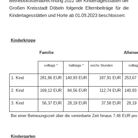
Betriebskostenabrechnung 2022 der Kindertagesstätten der
Großen Kreisstadt Döbeln folgende Elternbeiträge für die
Kindertagesstätten und Horte ab 01.09.2023 beschlossen:
Kinderkrippe
Familie
Alleine
volltags *
halbtags *
sechs Stunden
volltag
1. Kind
281,86 EUR
140,93 EUR
187,91 EUR
253,67
2. Kind
169,12 EUR
84,56 EUR
112,74 EUR
140,93
3. Kind
56,37 EUR
28,19 EUR
37,58 EUR
28,19
Bei einer Betreuungszeit über die vereinbarte Zeit hinaus 7,46 EUR pr
Kindergarten