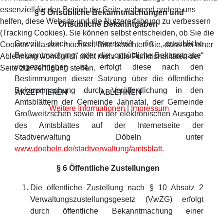
essenziell für den Betrieb der Seite, während andere uns
§ 5 Ortsübliche Bekanntmachungen und
helfen, diese Website und die Nutzererfahrung zu verbessern
Ortsübliche Bekanntgaben
(Tracking Cookies). Sie können selbst entscheiden, ob Sie die
Soweit durch Rechtsvorschrift die „ortsübliche
Cookies zulassen möchten. Bitte beachten Sie, dass bei einer
Bekanntmachung“ oder die „ortsübliche Bekanntgabe“
Ablehnung womöglich nicht mehr alle Funktionalitäten der
vorgeschrieben ist, erfolgt diese nach den
Seite zur Verfügung stehen.
Bestimmungen dieser Satzung über die öffentliche
Bekanntmachung durch Veröffentlichung in den
AKZEPTIEREN
ABLEHNEN
Amtsblättern der Gemeinde Jahnatal, der Gemeinde
Weitere Informationen
|
Impressum
Großweitzschen sowie in der elektronischen Ausgabe
des Amtsblattes auf der Internetseite der
Stadtverwaltung Döbeln unter
www.doebeln.de/stadtverwaltung/amtsblatt
.
§ 6 Öffentliche Zustellungen
Die öffentliche Zustellung nach § 10 Absatz 2
Verwaltungszustellungsgesetz (VwZG) erfolgt
durch öffentliche Bekanntmachung einer