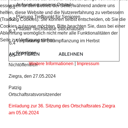
Aufwertung unserer Ortsteile
essenziell für den Betrieb der Seite, während andere uns
6.1
helfen, diese Website und die Nutzererfahrung zu verbessern
Planung Treffpunkt für Senioren
6.2
(Tracking Cookies). Sie können selbst entscheiden, ob Sie die
Cookies zulassen möchten. Bitte beachten Sie, dass bei einer
Pflaster Teichstraße Stockhausen
6.3
Ablehnung womöglich nicht mehr alle Funktionalitäten der
Seite zur Verfügung stehen.
Vorplanung für Baumpflanzung im Herbst
6.4
Sonstiges
AKZEPTIEREN
ABLEHNEN
6.5
Weitere Informationen
|
Impressum
Nichtöffentlich
Ziegra, den 27.05.2024
Patzig
Ortschaftsratsvorsitzender
Einladung zur 36. Sitzung des Ortschaftsrates Ziegra
am 05.06.2024