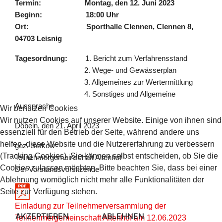
Termin: Montag, den 12. Juni 2023
Beginn: 18:00 Uhr
Ort: Sporthalle Clennen, Clennen 8,
04703 Leisnig
Tagesordnung:
1. Bericht zum Verfahrensstand
2. Wege- und Gewässerplan
3. Allgemeines zur Wertermittlung
4. Sonstiges und Allgemeine
Aussprache
Wir benutzen Cookies
Wir nutzen Cookies auf unserer Website. Einige von ihnen sind
Döbeln, den 21. April 2023
essenziell für den Betrieb der Seite, während andere uns
helfen, diese Website und die Nutzererfahrung zu verbessern
gez. Sefkow
(Tracking Cookies). Sie können selbst entscheiden, ob Sie die
Teilnehmergemeinschaft Altenhof
Cookies zulassen möchten. Bitte beachten Sie, dass bei einer
Der Vorstandsvorsitzende
Ablehnung womöglich nicht mehr alle Funktionalitäten der
Seite zur Verfügung stehen.
Einladung zur Teilnehmerversammlung der
AKZEPTIEREN
ABLEHNEN
Teilnehmergemeinschaft Altenhof am 12.06.2023