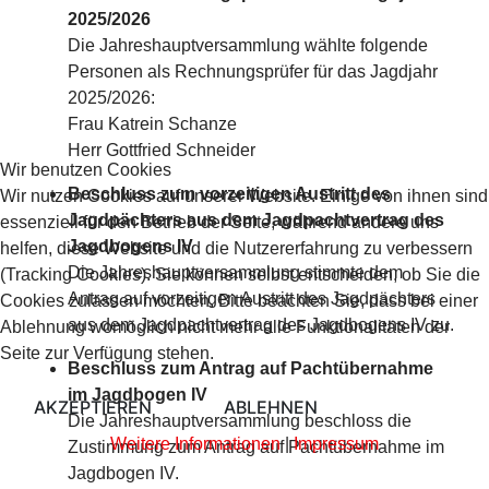
2025/2026
Die Jahreshauptversammlung wählte folgende
Personen als Rechnungsprüfer für das Jagdjahr
2025/2026:
Frau Katrein Schanze
Herr Gottfried Schneider
Wir benutzen Cookies
Beschluss zum vorzeitigen Austritt des
Wir nutzen Cookies auf unserer Website. Einige von ihnen sind
Jagdpächters aus dem Jagdpachtvertrag des
essenziell für den Betrieb der Seite, während andere uns
Jagdbogens IV
helfen, diese Website und die Nutzererfahrung zu verbessern
Die Jahreshauptversammlung stimmte dem
(Tracking Cookies). Sie können selbst entscheiden, ob Sie die
Antrag auf vorzeitigen Austritt des Jagdpächters
Cookies zulassen möchten. Bitte beachten Sie, dass bei einer
aus dem Jagdpachtvertrag des Jagdbogens IV zu.
Ablehnung womöglich nicht mehr alle Funktionalitäten der
Seite zur Verfügung stehen.
Beschluss zum Antrag auf Pachtübernahme
im Jagdbogen IV
AKZEPTIEREN
ABLEHNEN
Die Jahreshauptversammlung beschloss die
Weitere Informationen
|
Impressum
Zustimmung zum Antrag auf Pachtübernahme im
Jagdbogen IV.