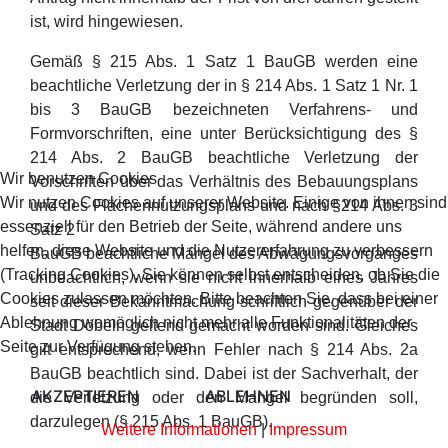
ist, wird hingewiesen.
Gemäß § 215 Abs. 1 Satz 1 BauGB werden eine
beachtliche Verletzung der in § 214 Abs. 1 Satz 1 Nr. 1
bis 3 BauGB bezeichneten Verfahrens- und
Formvorschriften, eine unter Berücksichtigung des §
214 Abs. 2 BauGB beachtliche Verletzung der
Wir benutzen Cookies
Vorschriften über das Verhältnis des Bebauungsplans
Wir nutzen Cookies auf unserer Website. Einige von ihnen sind
und des Flächennutzungsplans und nach §214 Abs. 3
essenziell für den Betrieb der Seite, während andere uns
Satz 2
helfen, diese Website und die Nutzererfahrung zu verbessern
BauGB beachtliche Mängel des Abwägungsvorganges
(Tracking Cookies). Sie können selbst entscheiden, ob Sie die
unbeachtlich, wenn sie nicht innerhalb eines Jahres
Cookies zulassen möchten. Bitte beachten Sie, dass bei einer
seit dieser Bekanntmachung schriftlich gegenüber der
Ablehnung womöglich nicht mehr alle Funktionalitäten der
Stadt Döbeln geltend gemacht worden sind. Gleiches
Seite zur Verfügung stehen.
gilt entsprechend, wenn Fehler nach § 214 Abs. 2a
BauGB beachtlich sind. Dabei ist der Sachverhalt, der
AKZEPTIEREN
ABLEHNEN
die Verletzung oder den Mangel begründen soll,
darzulegen (§ 215 Abs. 1 BauGB).
Weitere Informationen
|
Impressum