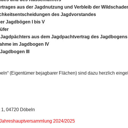
trages aus der Jagdnutzung und Verbleib der Wildschad
ichkeitsentscheidungen des Jagdvorstandes
der Jagdbögen I bis V
üfer
des Jagdpächters aus dem Jagdpachtvertrag des Jagdbogens
nahme im Jagdbogen IV
 Jagdbogen III
eln“ (Eigentümer bejagbarer Flächen) sind dazu herzlich einge
 1, 04720 Döbeln
r Jahreshauptversammlung 2024/2025