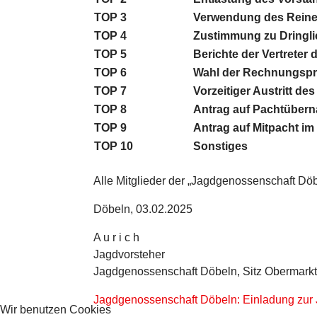
TOP 3
Verwendung des Reiner
TOP 4
Zustimmung zu Dringl
TOP 5
Berichte der Vertreter 
TOP 6
Wahl der Rechnungspr
TOP 7
Vorzeitiger Austritt 
TOP 8
Antrag auf Pachtüber
TOP 9
Antrag auf Mitpacht im
TOP 10
Sonstiges
Alle Mitglieder der „Jagdgenossenschaft Döb
Döbeln, 03.02.2025
A u r i c h
Jagdvorsteher
Jagdgenossenschaft Döbeln, Sitz Obermarkt
Jagdgenossenschaft Döbeln: Einladung zu
Wir benutzen Cookies