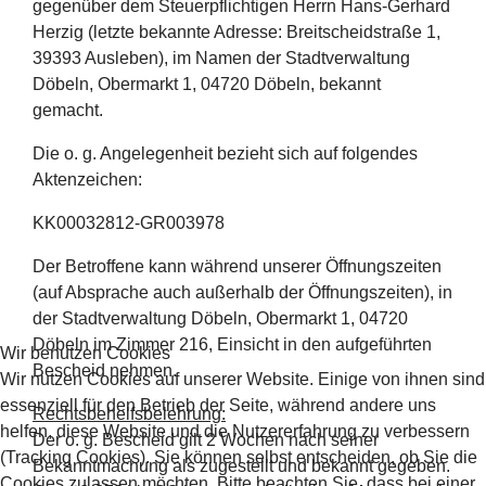
gegenüber dem Steuerpflichtigen Herrn Hans-Gerhard
Herzig (letzte bekannte Adresse: Breitscheidstraße 1,
39393 Ausleben), im Namen der Stadtverwaltung
Döbeln, Obermarkt 1, 04720 Döbeln, bekannt
gemacht.
Die o. g. Angelegenheit bezieht sich auf folgendes
Aktenzeichen:
KK00032812-GR003978
Der Betroffene kann während unserer Öffnungszeiten
(auf Absprache auch außerhalb der Öffnungszeiten), in
der Stadtverwaltung Döbeln, Obermarkt 1, 04720
Döbeln im Zimmer 216, Einsicht in den aufgeführten
Wir benutzen Cookies
Bescheid nehmen.
Wir nutzen Cookies auf unserer Website. Einige von ihnen sind
essenziell für den Betrieb der Seite, während andere uns
Rechtsbehelfsbelehrung:
helfen, diese Website und die Nutzererfahrung zu verbessern
Der o. g. Bescheid gilt 2 Wochen nach seiner
(Tracking Cookies). Sie können selbst entscheiden, ob Sie die
Bekanntmachung als zugestellt und bekannt gegeben.
Cookies zulassen möchten. Bitte beachten Sie, dass bei einer