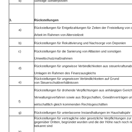
d)
Sonstige Sonderposten
3.
Rückstellungen
Rückstellungen für Entgeltzahlungen für Zeiten der Freistellung von 
a)
Arbeit im Rahmen von Altersteilzeit
b)
Rückstellungen für Rekultivierung und Nachsorge von Deponien
c)
Rückstellungen für die Sanierung von Altlasten und sonstigen
Umweltschutzmaßnahmen
Rückstellungen für ungewisse Verbindlichkeiten aus steuerkraftuna
d)
Umlagen im Rahmen des Finanzausgleichs
Rückstellungen für ungewissen Verbindlichkeiten auf Grund
e)
von Steuerschuldverhältnissen
Rückstellungen für drohende Verpflichtungen aus anhängigen Gerich
Verwaltungsverfahren sowie aus Bürgschaften, Gewährverträgen u
f)
wirtschaftlich gleich kommenden Rechtsgeschäften
g)
Rückstellungen für unterlassene Instandhaltungen im Haushaltsjahr
Rückstellungen für vertragliche oder gesetzliche Verpflichtungen zu
gegenüber Dritten, begründet wurden und die der Höhe nach noch n
bekannt sind
h)