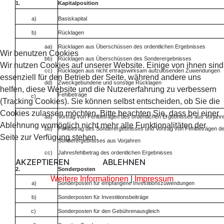
1.
Kapitalposition
a)
Basiskapital
b)
Rücklagen
aa)
Rücklagen aus Überschüssen des ordentlichen Ergebnisses
Wir benutzen Cookies
bb)
Rücklagen aus Überschüssen des Sonderergebnisses
Wir nutzen Cookies auf unserer Website. Einige von ihnen sind
cc)
Rücklagen aus nicht ertragswirksam aufzulösenden Zuwendungen
essenziell für den Betrieb der Seite, während andere uns
dd)
Zweckgebundene und sonstige Rücklagen
helfen, diese Website und die Nutzererfahrung zu verbessern
Fehlbeträge
c)
(Tracking Cookies). Sie können selbst entscheiden, ob Sie die
Cookies zulassen möchten. Bitte beachten Sie, dass bei einer
aa)
Vortrag von Fehlbeträgen des ordentlichen Ergebnisses aus Vorjahr
Ablehnung womöglich nicht mehr alle Funktionalitäten der
bb)
Fehlbetrag des Sonderergebnisses und Vortrag von Fehlbeträgen d
Seite zur Verfügung stehen.
Sonderergebnisses aus Vorjahren
cc)
Jahresfehlbetrag des ordentlichen Ergebnisses
AKZEPTIEREN
ABLEHNEN
2.
Sonderposten
Weitere Informationen
|
Impressum
a)
Sonderposten für empfangene Investitionszuwendungen
b)
Sonderposten für Investitionsbeiträge
c)
Sonderposten für den Gebührenausgleich