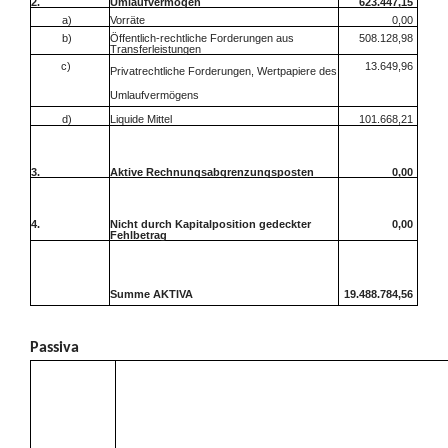
2.
Umlaufvermögen
623.447,15
a)
Vorräte
0,00
b)
Öffentlich-rechtliche Forderungen aus
508.128,98
Transferleistungen
c)
13.649,96
Privatrechtliche Forderungen, Wertpapiere des
Umlaufvermögens
d)
Liquide Mittel
101.668,21
3.
Aktive Rechnungsabgrenzungsposten
0,00
4.
Nicht durch Kapitalposition gedeckter
0,00
Fehlbetrag
Summe AKTIVA
19.488.784,56
Passiva