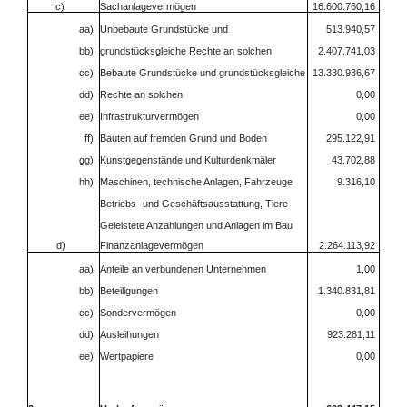
c)
Sachanlagevermögen
16.600.760,16
aa)
Unbebaute Grundstücke und
513.940,57
bb)
grundstücksgleiche Rechte an solchen
2.407.741,03
cc)
Bebaute Grundstücke und grundstücksgleiche
13.330.936,67
dd)
Rechte an solchen
0,00
ee)
Infrastrukturvermögen
0,00
ff)
Bauten auf fremden Grund und Boden
295.122,91
gg)
Kunstgegenstände und Kulturdenkmäler
43.702,88
hh)
Maschinen, technische Anlagen, Fahrzeuge
9.316,10
Betriebs- und Geschäftsausstattung, Tiere
Geleistete Anzahlungen und Anlagen im Bau
d)
Finanzanlagevermögen
2.264.113,92
aa)
Anteile an verbundenen Unternehmen
1,00
bb)
Beteiligungen
1.340.831,81
cc)
Sondervermögen
0,00
dd)
Ausleihungen
923.281,11
ee)
Wertpapiere
0,00