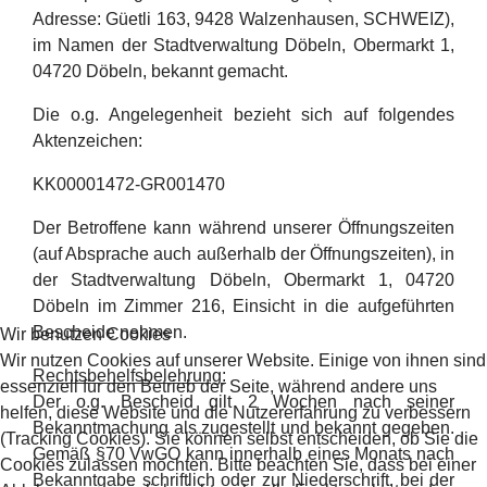
Adresse: Güetli 163, 9428 Walzenhausen, SCHWEIZ),
im Namen der Stadtverwaltung Döbeln, Obermarkt 1,
04720 Döbeln, bekannt gemacht.
Die o.g. Angelegenheit bezieht sich auf folgendes
Aktenzeichen:
KK00001472-GR001470
Der Betroffene kann während unserer Öffnungszeiten
(auf Absprache auch außerhalb der Öffnungszeiten), in
der Stadtverwaltung Döbeln, Obermarkt 1, 04720
Döbeln im Zimmer 216, Einsicht in die aufgeführten
Bescheide nehmen.
Wir benutzen Cookies
Wir nutzen Cookies auf unserer Website. Einige von ihnen sind
Rechtsbehelfsbelehrung:
essenziell für den Betrieb der Seite, während andere uns
Der o.g. Bescheid gilt 2 Wochen nach seiner
helfen, diese Website und die Nutzererfahrung zu verbessern
Bekanntmachung als zugestellt und bekannt gegeben.
(Tracking Cookies). Sie können selbst entscheiden, ob Sie die
Gemäß §70 VwGO kann innerhalb eines Monats nach
Cookies zulassen möchten. Bitte beachten Sie, dass bei einer
Bekanntgabe schriftlich oder zur Niederschrift, bei der