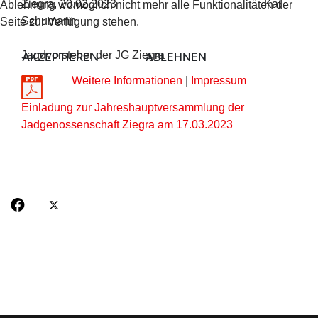
Ziegra, 20.02.2023 Kai
Ablehnung womöglich nicht mehr alle Funktionalitäten der
Schumann
Seite zur Verfügung stehen.
Jagdvorsteher der JG Ziegra
AKZEPTIEREN
ABLEHNEN
Weitere Informationen
|
Impressum
Einladung zur Jahreshauptversammlung der
Jadgenossenschaft Ziegra am 17.03.2023