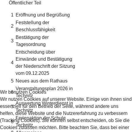
Öffentlicher Teil
1
Eröffnung und Begrüßung
Feststellung der
2
Beschlussfähigkeit
Bestätigung der
3
Tagesordnung
Entscheidung über
Einwände und Bestätigung
4
der Niederschrift der Sitzung
vom 09.12.2025
5
Neues aus dem Rathaus
Veranstaltungsplan 2026 in
Wir benutzen Cookies
6
Technitz
Wir nutzen Cookies auf unserer Website. Einige von ihnen sind
Auswertung Winterdienst in
essenziell für den Betrieb der Seite, während andere uns
7
Technitz
helfen, diese Website und die Nutzererfahrung zu verbessern
Ferienaktion der Schule
(Tracking Cookies). Sie können selbst entscheiden, ob Sie die
8
Technitz
Cookies zulassen möchten. Bitte beachten Sie, dass bei einer