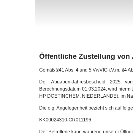
Öffentliche Zustellung vo
Gemäß §41 Abs. 4 und 5 VwVfG i.V.m. §4 A
Der Abgaben-Jahresbescheid 2025 vo
Berechnungsdatum 01.03.2024, wird hiermit 
HP DOETINCHEM, NIEDERLANDE), im Namen 
Die o.g. Angelegenheit bezieht sich auf fol
KK00024310-GR011196
Der Betroffene kann während unserer Öffnun