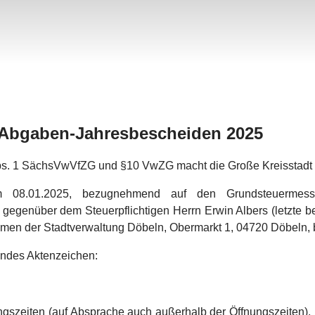
n Abgaben-Jahresbescheiden 2025
bs. 1 SächsVwVfZG und §10 VwZG macht die Große Kreisstadt
m 08.01.2025, bezugnehmend auf den Grundsteuermess
gegenüber dem Steuerpflichtigen Herrn Erwin Albers (letzte b
der Stadtverwaltung Döbeln, Obermarkt 1, 04720 Döbeln, 
gendes Aktenzeichen:
gszeiten (auf Absprache auch außerhalb der Öffnungszeiten), 