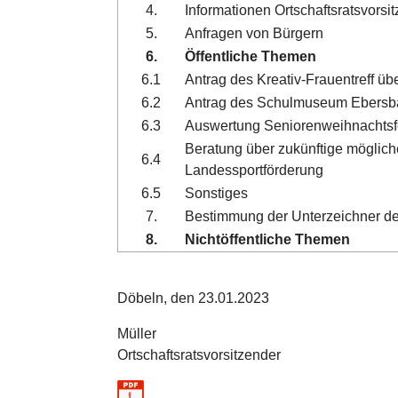
4.
Informationen Ortschaftsratsvorsi
5.
Anfragen von Bürgern
6.
Öffentliche Themen
6.1
Antrag des Kreativ-Frauentreff üb
6.2
Antrag des Schulmuseum Ebersbac
6.3
Auswertung Seniorenweihnachtsf
Beratung über zukünftige mögli
6.4
Landessportförderung
6.5
Sonstiges
7.
Bestimmung der Unterzeichner der
8.
Nichtöffentliche Themen
Döbeln, den 23.01.2023
Müller
Ortschaftsratsvorsitzender