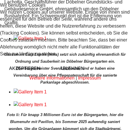
Lachotta, Geschäftsführer der Döbelner Grundstücks- und
Wir benutzen Cookies
Gebäudeservice GmbH, ehrenamtlich um den Döbelner
Wir nutzen Cookies auf unserer Website. Einige von ihnen sind
Busbahnhof. Ein Schwerpunkt dort ist die Entfernung von
essenziell für den Betrieb der Seite, während andere uns
Graffiti.
helfen, diese Website und die Nutzererfahrung zu verbessern
(Tracking Cookies). Sie können selbst entscheiden, ob Sie die
Cookies zulassen möchten. Bitte beachten Sie, dass bei einer
Ablehnung womöglich nicht mehr alle Funktionalitäten der
Seite zur Verfügung stehen.
Gastronom Lars Lemke (links) setzt sich zukünftig ehrenamtlich für
Ordnung und Sauberkeit im Döbelner Bürgergarten ein.
AKZEPTIEREN
ABLEHNEN
Oberbürgermeister Sven Liebhauser und er haben eine
Vereinbarung über eine Pflegepatenschaft für die sanierte
Weitere Informationen
|
Impressum
Parkanlage abgeschlossen.
Foto li: Für knapp 3 Millionen Euro ist der Bürgergarten, hier die
Blumenuhr mit Pavillon, bis Sommer 2025 aufwendig saniert
worden. Um die Grünanlagen kümmert sich die Stadtgärtnerei.