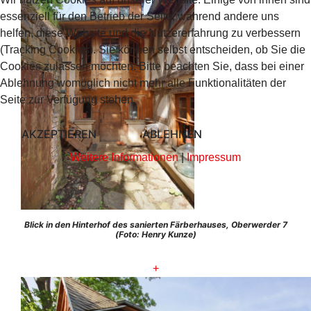
essenziell für den Betrieb der Seite, während andere uns
helfen, diese Website und die Nutzererfahrung zu verbessern
(Tracking Cookies). Sie können selbst entscheiden, ob Sie die
Cookies zulassen möchten. Bitte beachten Sie, dass bei einer
Ablehnung womöglich nicht mehr alle Funktionalitäten der
Seite zur Verfügung stehen.
AKZEPTIEREN
ABLEHNEN
Weitere Informationen
|
Impressum
Blick in den Hinterhof des sanierten Färberhauses, Oberwerder 7
(Foto: Henry Kunze)
+