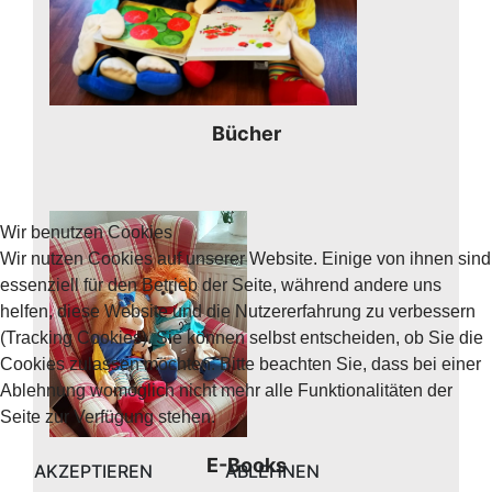
Bücher
Wir benutzen Cookies
Wir nutzen Cookies auf unserer Website. Einige von ihnen sind
essenziell für den Betrieb der Seite, während andere uns
helfen, diese Website und die Nutzererfahrung zu verbessern
(Tracking Cookies). Sie können selbst entscheiden, ob Sie die
Cookies zulassen möchten. Bitte beachten Sie, dass bei einer
Ablehnung womöglich nicht mehr alle Funktionalitäten der
Seite zur Verfügung stehen.
E-Books
AKZEPTIEREN
ABLEHNEN