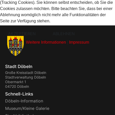
(Tracking Cookies). Sie können selbst entscheiden, ob Sie die
Cookies zulassen möchten. Bitte beachten Sie, dass bei einer
Ablehnung womöglich nicht mehr alle Funktionalitäten der
Seite zur Verfügung stehen.
AKZEPTIEREN
ABLEHNEN
Weitere Informationen
|
Impressum
Stadt Döbeln
Große Kreisstadt Döbeln
Stadtverwaltung Döbeln
Obermarkt 1
04720 Döbeln
Schnell-Links
Döbeln-Information
Museum/Kleine Galerie