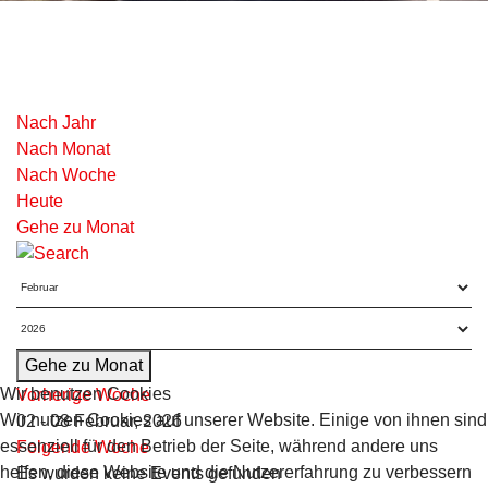
Nach Jahr
Nach Monat
Nach Woche
Heute
Gehe zu Monat
Gehe zu Monat
Wir benutzen Cookies
Vorherige Woche
Wir nutzen Cookies auf unserer Website. Einige von ihnen sind
02 - 08 Februar, 2026
essenziell für den Betrieb der Seite, während andere uns
Folgende Woche
helfen, diese Website und die Nutzererfahrung zu verbessern
Es wurden keine Events gefunden