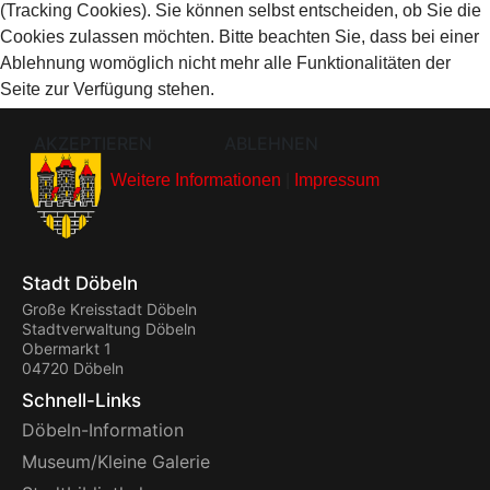
(Tracking Cookies). Sie können selbst entscheiden, ob Sie die
Cookies zulassen möchten. Bitte beachten Sie, dass bei einer
Ablehnung womöglich nicht mehr alle Funktionalitäten der
Seite zur Verfügung stehen.
AKZEPTIEREN
ABLEHNEN
Weitere Informationen
|
Impressum
Stadt Döbeln
Große Kreisstadt Döbeln
Stadtverwaltung Döbeln
Obermarkt 1
04720 Döbeln
Schnell-Links
Döbeln-Information
Museum/Kleine Galerie