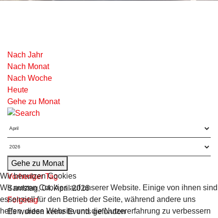
Nach Jahr
Nach Monat
Nach Woche
Heute
Gehe zu Monat
Gehe zu Monat
Wir benutzen Cookies
Vorheriger Tag
Wir nutzen Cookies auf unserer Website. Einige von ihnen sind
Samstag, 04. April 2026
essenziell für den Betrieb der Seite, während andere uns
Folgetag
helfen, diese Website und die Nutzererfahrung zu verbessern
Es wurden keine Events gefunden