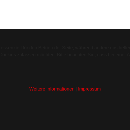
 essenziell für den Betrieb der Seite, während andere uns helf
 Cookies zulassen möchten. Bitte beachten Sie, dass bei einer 
Weitere Informationen
|
Impressum