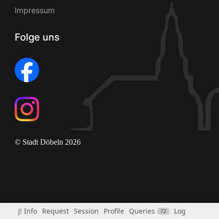
Impressum
Folge uns
© Stadt Döbeln 2026
J! Info
Request
Session
Profile
Queries
Log
72